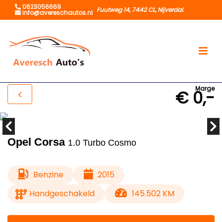
0623056669
Fuutweg 14, 7442 CL, Nijverdal.
info@avereschautos.nl
Marge
€ 0,-
Opel Corsa
1.0 Turbo Cosmo
Benzine
2015
Handgeschakeld
145.502 KM