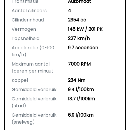
Transmissie
Automaat
Aantal cilinders
4
Cilinderinhoud
2354 cc
Vermogen
148 kW / 201 PK
Topsnelheid
227 km/h
Acceleratie (0-100
9.7 seconden
km/h)
Maximum aantal
7000 RPM
toeren per minuut
Koppel
234 Nm
Gemiddeld verbruik
9.4 l/100km
Gemiddeld verbruik
13.7 l/100km
(stad)
Gemiddeld verbruik
6.9 l/100km
(snelweg)