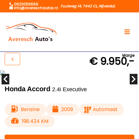
0623056669
Fuutweg 14, 7442 CL, Nijverdal.
info@avereschautos.nl
Marge
€ 9.950,-
Honda Accord
2.4i Executive
Benzine
2009
Automaat
198.424 KM