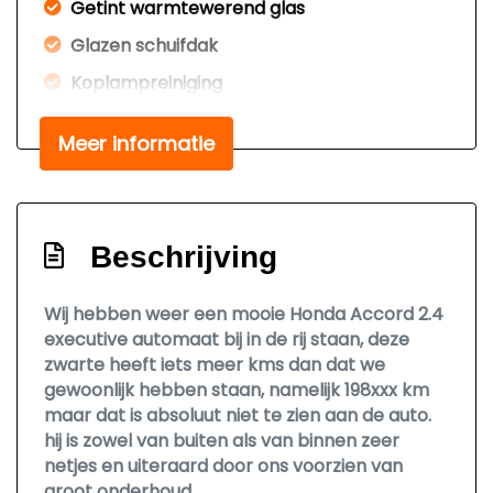
Getint warmtewerend glas
Glazen schuifdak
Koplampreiniging
Lichtmetalen velgen 17"
Meer informatie
Mistlampen voor
Park distance control
Parkeersensor voor en achter
Beschrijving
Sportvelgen
Xenon koplampen
Wij hebben weer een mooie Honda Accord 2.4
executive automaat bij in de rij staan, deze
Interieur
zwarte heeft iets meer kms dan dat we
gewoonlijk hebben staan, namelijk 198xxx km
Achterbank in delen neerklapbaar
maar dat is absoluut niet te zien aan de auto.
hij is zowel van buiten als van binnen zeer
Airco
netjes en uiteraard door ons voorzien van
Electronic climate control
groot onderhoud.