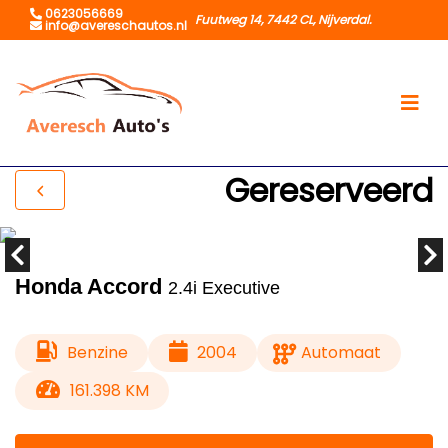
0623056669
Fuutweg 14, 7442 CL, Nijverdal.
info@avereschautos.nl
Gereserveerd
Honda Accord
2.4i Executive
Benzine
2004
Automaat
161.398 KM