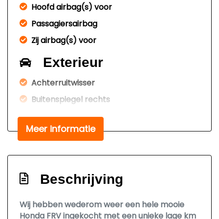
Hoofd airbag(s) voor
Passagiersairbag
Zij airbag(s) voor
Exterieur
Achterruitwisser
Buitenspiegel rechts
Buitenspiegels elektrisch verstel- en
verwarmbaar
Meer informatie
Centrale vergrendeling
Centrale vergrendeling met
afstandsbediening
Beschrijving
Dakrails
Wij hebben wederom weer een hele mooie
Sportvelgen
Honda FRV ingekocht met een unieke lage km