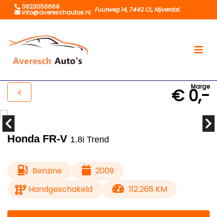
0623056669
Fuutweg 14, 7442 CL, Nijverdal.
info@avereschautos.nl
Marge
€ 0,-
Honda FR-V
1.8i Trend
Benzine
2009
Handgeschakeld
112.268 KM