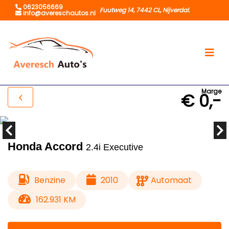
0623056669
Fuutweg 14, 7442 CL, Nijverdal.
info@avereschautos.nl
Marge
€ 0,-
Honda Accord
2.4i Executive
Benzine
2010
Automaat
162.931 KM