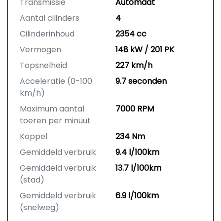
Transmissie
Automaat
Aantal cilinders
4
Cilinderinhoud
2354 cc
Vermogen
148 kW / 201 PK
Topsnelheid
227 km/h
Acceleratie (0-100
9.7 seconden
km/h)
Maximum aantal
7000 RPM
toeren per minuut
Koppel
234 Nm
Gemiddeld verbruik
9.4 l/100km
Gemiddeld verbruik
13.7 l/100km
(stad)
Gemiddeld verbruik
6.9 l/100km
(snelweg)