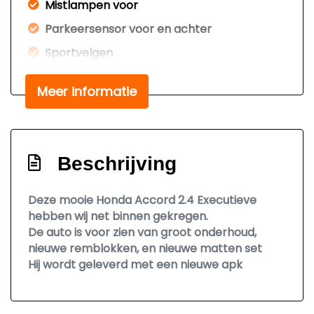
Mistlampen voor
Parkeersensor voor en achter
Sportvelgen
Trekhaak
Meer informatie
Xenon koplampen
Interieur
Beschrijving
Achterbank in delen neerklapbaar
Airco
Deze mooie Honda Accord 2.4 Executieve
Electronic climate control
hebben wij net binnen gekregen.
De auto is voor zien van groot onderhoud,
Elektrisch verstelb. bestuurdersstoel met
nieuwe remblokken, en nieuwe matten set
geheugen
Hij wordt geleverd met een nieuwe apk
Elektrisch verstelbare passagiersstoel
Elektrische ramen voor