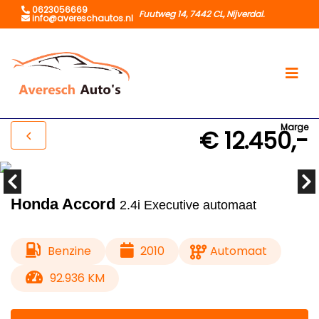
0623056669
Fuutweg 14, 7442 CL, Nijverdal.
info@avereschautos.nl
Marge
€ 12.450,-
Honda Accord
2.4i Executive automaat
Benzine
2010
Automaat
92.936 KM