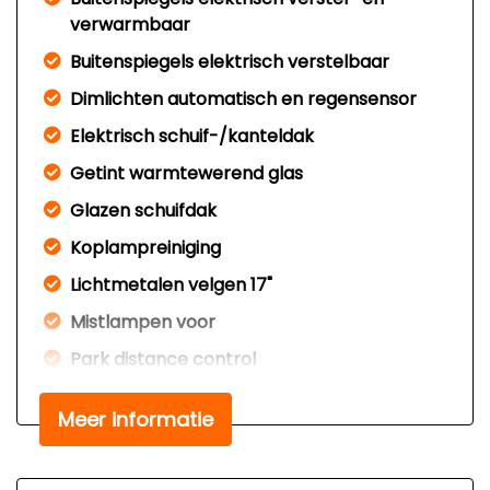
verwarmbaar
Buitenspiegels elektrisch verstelbaar
Dimlichten automatisch en regensensor
Elektrisch schuif-/kanteldak
Getint warmtewerend glas
Glazen schuifdak
Koplampreiniging
Lichtmetalen velgen 17"
Mistlampen voor
Park distance control
Parkeersensor voor en achter
Meer informatie
Sportvelgen
Trekhaak