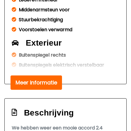
Middenarmsteun voor
Stuurbekrachtiging
Voorstoelen verwarmd
Exterieur
Buitenspiegel rechts
Buitenspiegels elektrisch verstelbaar
Buitenspiegels verwarmbaar
Meer informatie
Centrale vergrendeling
Getint glas
Glazen schuifdak
Beschrijving
Koplampreiniging
Sportvelgen
We hebben weer een mooie accord 2.4