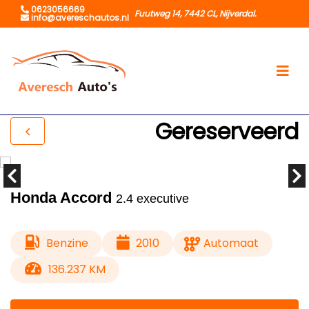
0623056669
Fuutweg 14, 7442 CL, Nijverdal.
info@avereschautos.nl
Gereserveerd
Honda Accord
2.4 executive
Benzine
2010
Automaat
136.237 KM