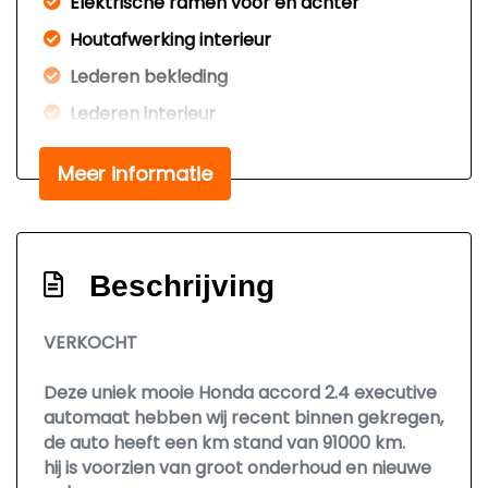
Elektrische ramen voor en achter
Houtafwerking interieur
Lederen bekleding
Lederen interieur
Lendesteun(en) verstelbaar
Meer informatie
Stuur en versnellingspook (kunst)leder
Stuurbekrachtiging
Voorstoelen verwarmd
Beschrijving
Exterieur
VERKOCHT
Bi-xenon koplampen
Deze uniek mooie Honda accord 2.4 executive
Buitenspiegels elektrisch inklapbaar
automaat hebben wij recent binnen gekregen,
Buitenspiegels elektrisch verstel- en
de auto heeft een km stand van 91000 km.
verwarmbaar
hij is voorzien van groot onderhoud en nieuwe