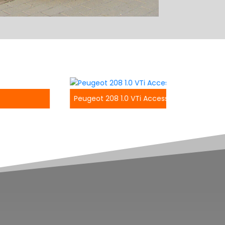
Peugeot 208 1.0 VTi Access
Opel Co