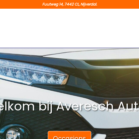
Fuutweg 14, 7442 CL, Nijverdal.
lkom bij Averesch Aut
Occasions