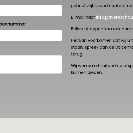
geheel vrijblijvend contact op
E-mail naar
info@avereschaut
foonnummer
Bellen of appen kan ook naa
Het kan voorkomen dat wij u t
staan, spreek dan de voicemail
terug.
Wij werken uitsluitend op afsp
kunnen bieden.