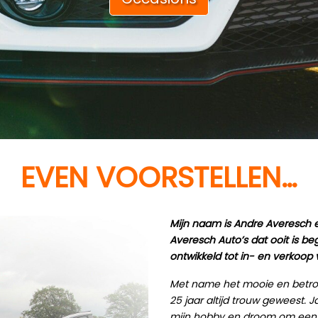
EVEN VOORSTELLEN…
Mijn naam is Andre Averesch e
Averesch Auto’s dat ooit is b
ontwikkeld tot in- en verkoop 
Met name het mooie en betro
25 jaar altijd trouw geweest.
J
mijn hobby en droom om een 