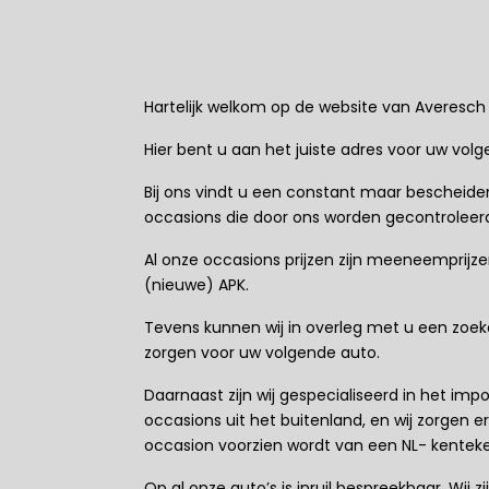
Hartelijk welkom op de website van Averesch 
Hier bent u aan het juiste adres voor uw vol
Bij ons vindt u een constant maar bescheid
occasions die door ons worden gecontroleerd
Al onze occasions prijzen zijn meeneemprijze
(nieuwe) APK.
Tevens kunnen wij in overleg met u een zo
zorgen voor uw volgende auto.
Daarnaast zijn wij gespecialiseerd in het imp
occasions uit het buitenland, en wij zorgen e
occasion voorzien wordt van een NL- kentek
Op al onze auto’s is inruil bespreekbaar. Wij z