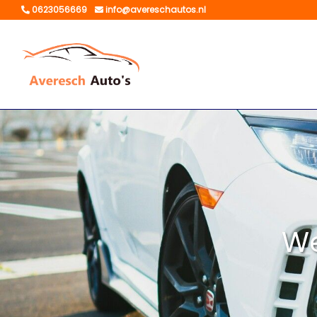
0623056669
info@avereschautos.nl
We