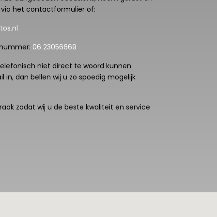
 via het contactformulier of:
os.nl
r nummer:
06 23056669
elefonisch niet direct te woord kunnen
 in, dan bellen wij u zo spoedig mogelijk
raak zodat wij u de beste kwaliteit en service